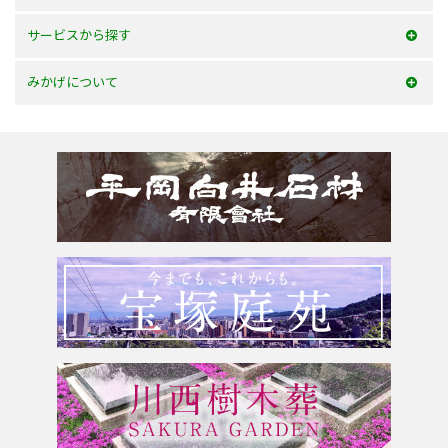
100万以内
大阪府
サービスから探す
150万以内
兵庫県
お墓を建てる
みかげについて
150万以上
京都府
お墓のリフォーム
みかげとは？
滋賀県
墓じまい・改葬
会社案内
奈良県
追加文字彫刻
よくあるご質問
和歌山県
お問合せ