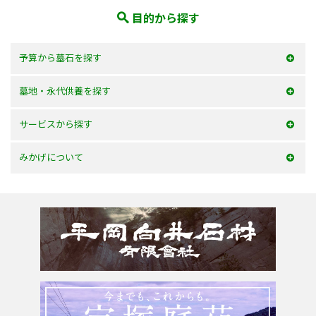
目的から探す
予算から墓石を探す
50万以内
墓地・永代供養を探す
100万以内
大阪府
サービスから探す
150万以内
兵庫県
お墓を建てる
みかげについて
150万以上
京都府
お墓のリフォーム
みかげとは？
滋賀県
墓じまい・改葬
会社案内
奈良県
追加文字彫刻
よくあるご質問
和歌山県
お問合せ