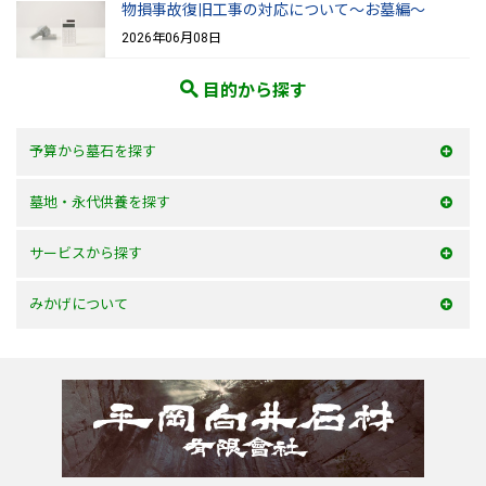
物損事故復旧工事の対応について～お墓編～
2026年06月08日
目的から探す
予算から墓石を探す
50万以内
墓地・永代供養を探す
100万以内
大阪府
サービスから探す
150万以内
兵庫県
お墓を建てる
みかげについて
150万以上
京都府
お墓のリフォーム
みかげとは？
滋賀県
墓じまい・改葬
会社案内
奈良県
追加文字彫刻
よくあるご質問