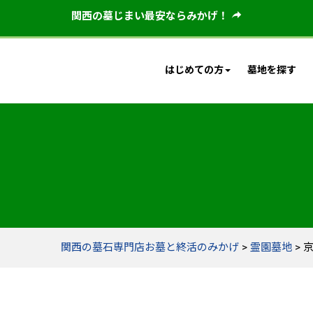
関西の墓じまい最安ならみかげ！
はじめての方
墓地を探す
関西の墓石専門店お墓と終活のみかげ
>
霊園墓地
>