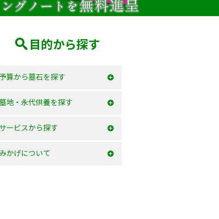
目的から探す
予算から墓石を探す
50万以内
墓地・永代供養を探す
100万以内
大阪府
サービスから探す
150万以内
兵庫県
お墓を建てる
みかげについて
150万以上
京都府
お墓のリフォーム
みかげとは？
滋賀県
墓じまい・改葬
会社案内