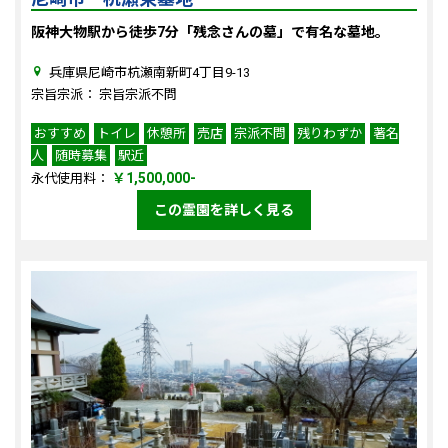
阪神大物駅から徒歩7分「残念さんの墓」で有名な墓地。
兵庫県尼崎市杭瀬南新町4丁目9-13
宗旨宗派： 宗旨宗派不問
おすすめ
トイレ
休憩所
売店
宗派不問
残りわずか
著名
人
随時募集
駅近
￥1,500,000-
永代使用料：
この霊園を詳しく見る