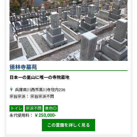
徳林寺墓苑
日本一の里山に唯一の寺院墓地
兵庫県川西市黒川寺垣内236
宗旨宗派： 宗旨宗派不問
トイレ
宗派不問
景色◎
￥250,000-
永代使用料：
この霊園を詳しく見る