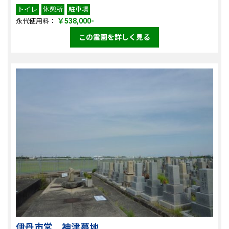
トイレ
休憩所
駐車場
￥538,000-
永代使用料：
この霊園を詳しく見る
伊丹市営 神津墓地