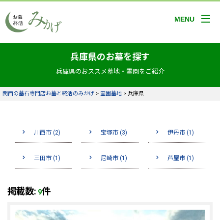
MENU
兵庫県のお墓を探す
兵庫県のおススメ墓地・霊園をご紹介
関西の墓石専門店お墓と終活のみかげ
>
霊園墓地
>
兵庫県
川西市 (2)
宝塚市 (3)
伊丹市 (1)
三田市 (1)
尼崎市 (1)
芦屋市 (1)
掲載数:
件
9