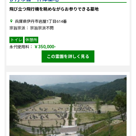
飛び立つ飛行機を眺めながらお参りできる墓地
兵庫県伊丹市岩屋1丁目614番
宗旨宗派： 宗旨宗派不問
トイレ
休憩所
￥350,000-
永代使用料：
この霊園を詳しく見る