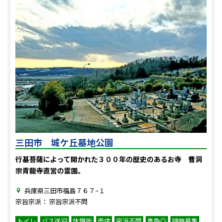
三田市 城ケ丘墓地公園
行基菩薩によって開かれた３００年の歴史のあるお寺 曹洞
宗青龍寺直営の霊園。
兵庫県三田市福島７６７−１
宗旨宗派： 宗旨宗派不問
トイレ
バス送迎
休憩所
売店
宗派不問
景色◎
随時募集