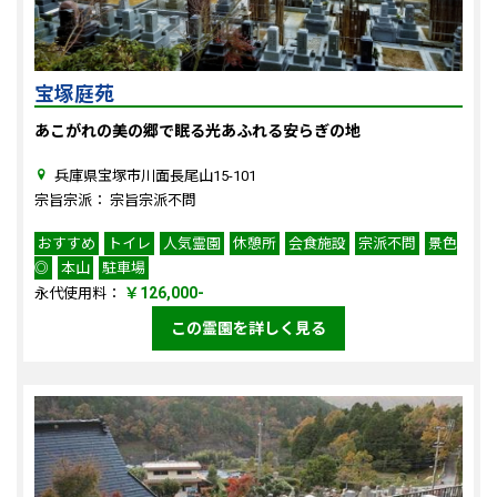
宝塚庭苑
あこがれの美の郷で眠る光あふれる安らぎの地
兵庫県宝塚市川面長尾山15-101
宗旨宗派： 宗旨宗派不問
おすすめ
トイレ
人気霊園
休憩所
会食施設
宗派不問
景色
◎
本山
駐車場
￥126,000-
永代使用料：
この霊園を詳しく見る