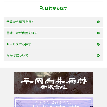
目的から探す
予算から墓石を探す
50万以内
墓地・永代供養を探す
100万以内
大阪府
サービスから探す
150万以内
兵庫県
お墓を建てる
みかげについて
150万以上
京都府
お墓のリフォーム
みかげとは？
滋賀県
墓じまい・改葬
会社案内
奈良県
追加文字彫刻
よくあるご質問
和歌山県
お問合せ