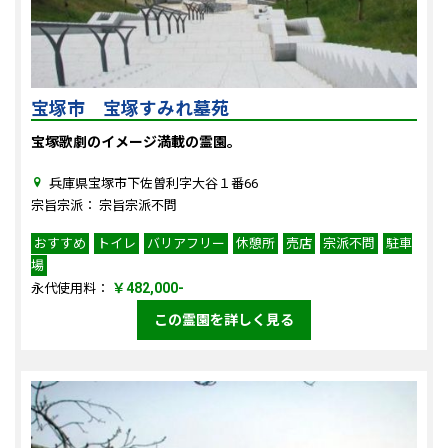
宝塚市 宝塚すみれ墓苑
宝塚歌劇のイメージ満載の霊園。
兵庫県宝塚市下佐曽利字大谷１番66
宗旨宗派： 宗旨宗派不問
おすすめ
トイレ
バリアフリー
休憩所
売店
宗派不問
駐車
場
￥482,000-
永代使用料：
この霊園を詳しく見る