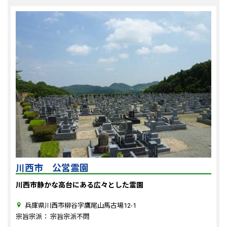
川西市 公営霊園
川西市静かな高台にある広々とした霊園
兵庫県川西市柳谷字鷹尾山馬古場12-1
宗旨宗派： 宗旨宗派不問