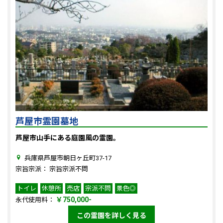
芦屋市霊園墓地
芦屋市山手にある庭園風の霊園。
兵庫県芦屋市朝日ヶ丘町37-17
宗旨宗派： 宗旨宗派不問
トイレ
休憩所
売店
宗派不問
景色◎
￥750,000-
永代使用料：
この霊園を詳しく見る