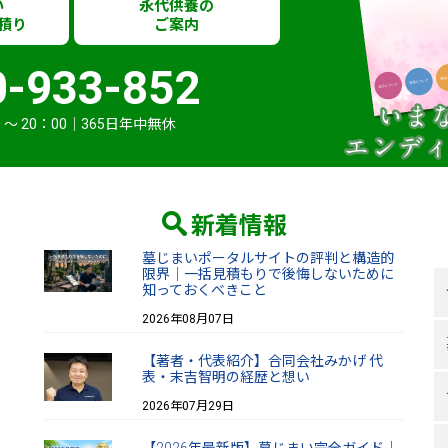
い
永代供養の
積り
ご案内
0-933-852
 〜 20：00｜365日年中無休
新着情報
墓じまいポータルサイトの評判と構造的
限界｜一括見積もりで後悔しないために
知っておくべきこと
2026年08月07日
【著者・代表紹介】合同会社みかげ 代
表・末吉智明の経歴と想い
2026年07月29日
【2026年最新版】墓じまい完全ガイド｜