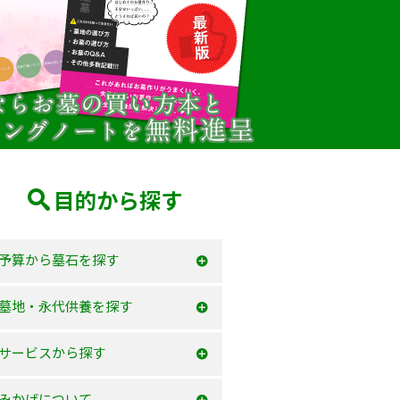
目的から探す
予算から墓石を探す
50万以内
墓地・永代供養を探す
100万以内
大阪府
サービスから探す
150万以内
兵庫県
お墓を建てる
みかげについて