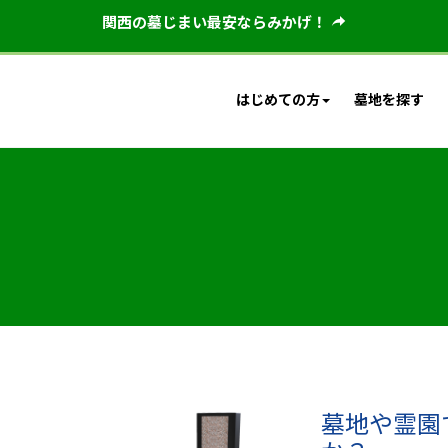
関西の墓じまい最安ならみかげ！
はじめての方
墓地を探す
墓地や霊園