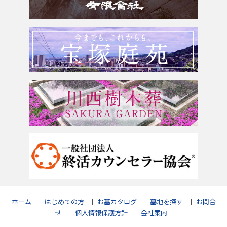
奈良県
追加文字彫刻
よくあるご質問
和歌山県
お問合せ
ホーム
｜
はじめての方
｜
お墓カタログ
｜
墓地を探す
｜
お問合
せ
｜
個人情報保護方針
｜
会社案内