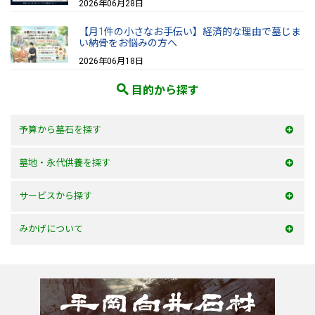
2026年06月28日
【月1件の小さなお手伝い】経済的な理由で墓じま
い納骨をお悩みの方へ
2026年06月18日
目的から探す
予算から墓石を探す
50万以内
墓地・永代供養を探す
100万以内
大阪府
サービスから探す
150万以内
兵庫県
お墓を建てる
みかげについて
150万以上
京都府
お墓のリフォーム
みかげとは？
滋賀県
墓じまい・改葬
会社案内