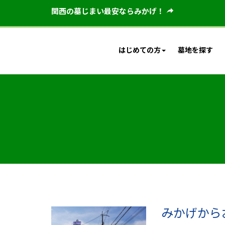
関西の墓じまい最安ならみかげ！
はじめての方
墓地を探す
みかげから