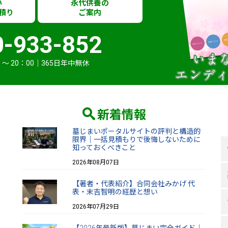
い
永代供養の
積り
ご案内
0-933-852
 〜 20：00｜365日年中無休
新着情報
墓じまいポータルサイトの評判と構造的
限界｜一括見積もりで後悔しないために
知っておくべきこと
2026年08月07日
【著者・代表紹介】合同会社みかげ 代
表・末吉智明の経歴と想い
2026年07月29日
【2026年最新版】墓じまい完全ガイド｜