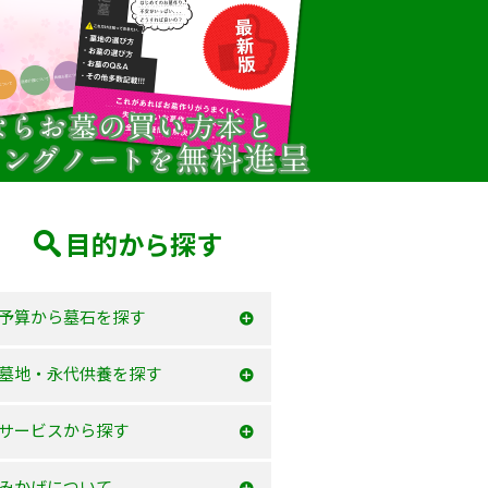
目的から探す
予算から墓石を探す
50万以内
墓地・永代供養を探す
100万以内
大阪府
サービスから探す
150万以内
兵庫県
お墓を建てる
みかげについて