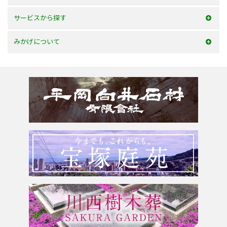
100万以内
大阪府
サービスから探す
150万以内
兵庫県
お墓を建てる
みかげについて
150万以上
京都府
お墓のリフォーム
みかげとは？
滋賀県
墓じまい・改葬
会社案内
奈良県
追加文字彫刻
よくあるご質問
和歌山県
お問合せ