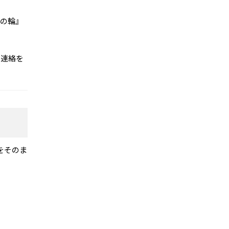
援の輪』
ご連絡を
をそのま