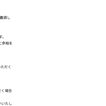
義貸し
す。
に余裕を
いただく
だく場合
いいたし