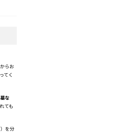
窮からお
ってく
養墓な
れても
ど）を分