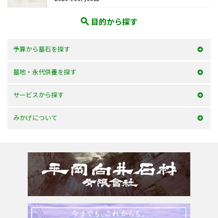
目的から探す
予算から墓石を探す
50万以内
墓地・永代供養を探す
100万以内
大阪府
サービスから探す
150万以内
兵庫県
お墓を建てる
みかげについて
150万以上
京都府
お墓のリフォーム
みかげとは？
滋賀県
墓じまい・改葬
会社案内
奈良県
追加文字彫刻
よくあるご質問
和歌山県
お問合せ