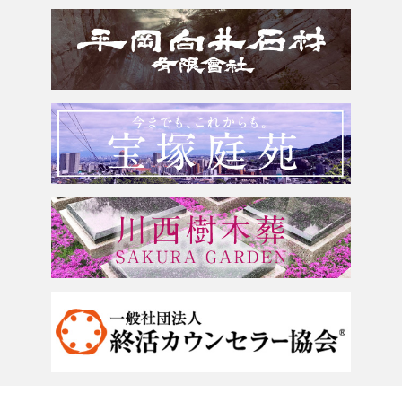
滋賀県
墓じまい・改葬
会社案内
奈良県
追加文字彫刻
よくあるご質問
和歌山県
お問合せ