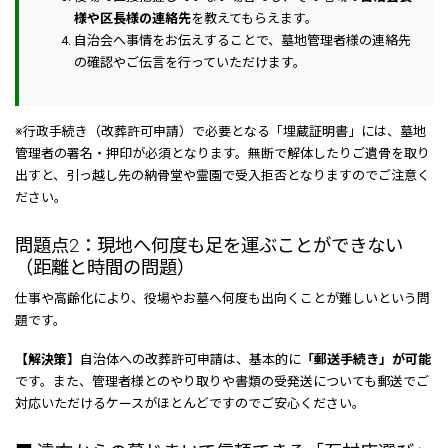
様や区長様の連絡先
を教えてもらえます。
自治会へ事情をお伝えすることで、墓地管理者様の連絡先
の確認やご伝言を行っていただけます。
※行政手続き（改葬許可申請）で必要となる「埋蔵証明書」には、墓地
管理者の署名・押印が必須となります。無断で解体したりご遺骨を取り
出すと、引っ越し先の納骨堂や霊園で受入拒否となりますのでご注意く
ださい。
問題点2：現地へ何度も足を運ぶことができない
（距離と時間の問題）
仕事や高齢化により、役場やお墓へ何度も出向くことが難しいという問
題です。
【解決策】
自治体への改葬許可申請は、基本的に
「郵送手続き」が可能
です。また、管理者様とのやり取りや書類の受発送についても郵送でご
対応いただけるケースがほとんどですのでご安心ください。