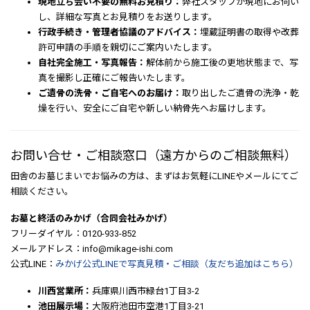
現地立ち会い不要の無料お見積り：
弊社スタッフが現地にお伺い
し、詳細な写真とお見積りをお送りします。
行政手続き・管理者協議のアドバイス：
埋蔵証明書の取得や改葬
許可申請の手順を親切にご案内いたします。
自社完全施工・写真報告：
解体前から施工後の更地状態まで、写
真を撮影し正確にご報告いたします。
ご遺骨の洗骨・ご自宅へのお届け：
取り出したご遺骨の洗浄・乾
燥を行い、安全にご自宅や新しい納骨先へお届けします。
お問い合せ・ご相談窓口（遠方からのご相談無料）
田舎のお墓じまいでお悩みの方は、まずはお気軽にLINEやメールにてご
相談ください。
お墓と終活のみかげ（合同会社みかげ）
フリーダイヤル：0120-933-852
メールアドレス：info@mikage-ishi.com
公式LINE：
みかげ公式LINEで写真見積・ご相談（友だち追加はこちら）
川西営業所：
兵庫県川西市緑台1丁目3-2
池田展示場：
大阪府池田市空港1丁目3-21