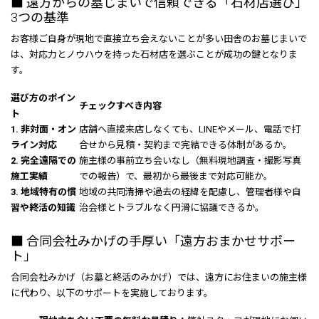
■ 遠方からの墓じまいで信頼できる「石材店選び」
3つの基準
お客様ご自身が現地で直接立ち会えないことが多い田舎のお墓じまいで
は、対応力とノウハウを持った石材店を選ぶことが成功の鍵となりま
す。
選び方のポイン
チェックすべき内容
ト
1. 非対面・オン
店舗へ直接来店しなくても、LINEやメール、電話で打
ライン対応
合せから見積・契約まで完結できる体制があるか。
2. 完全遠隔での
施主様の事前立ち会いなし（無料現地調査・撮影写真
施工実績
での報告）で、最初から最後まで対応可能か。
3. 地域特有の慣
地域の共同清掃や過去の経緯を配慮し、管理者様や自
習や終活の知識
治会様とトラブルなく円滑に協議できるか。
■ 合同会社みかげの手厚い「遠方おまかせサポー
ト」
合同会社みかげ（お墓と終活のみかげ）では、遠方にお住まいの施主様
に代わり、以下のサポートを実施しております。