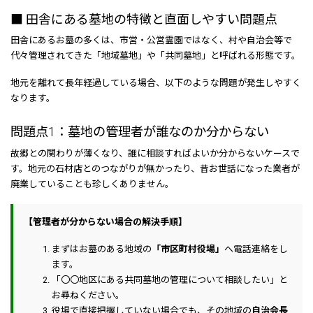
■ 田舎にある墓地の特徴と直面しやすい問題点
田舎にあるお墓の多くは、市営・公営霊園ではなく、村や自治会等で
代々管理されてきた「地域墓地」や「共同墓地」と呼ばれる形態です。
地元を離れて長年経過している場合、以下のような問題が発生しやすく
なります。
問題点1：墓地の管理者が誰なのか分からない
故郷との関わりが薄くなり、誰に相談すればよいか分からないケースで
す。地元の石材店とのつながりが無かったり、昔お世話になった業者が
廃業していることも珍しくありません。
【管理者が分からない場合の解決手順】
まずはお墓のある地域の
「市区町村役場」
へ電話連絡をし
ます。
「〇〇地区にある共同墓地の管理について相談したい」と
お尋ねください。
役場で直接把握していない場合でも、その地域の
自治会長