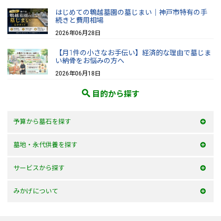
はじめての鵯越墓園の墓じまい｜神戸市特有の手
続きと費用相場
2026年06月28日
【月1件の小さなお手伝い】経済的な理由で墓じま
い納骨をお悩みの方へ
2026年06月18日
目的から探す
予算から墓石を探す
50万以内
墓地・永代供養を探す
100万以内
大阪府
サービスから探す
150万以内
兵庫県
お墓を建てる
みかげについて
150万以上
京都府
お墓のリフォーム
みかげとは？