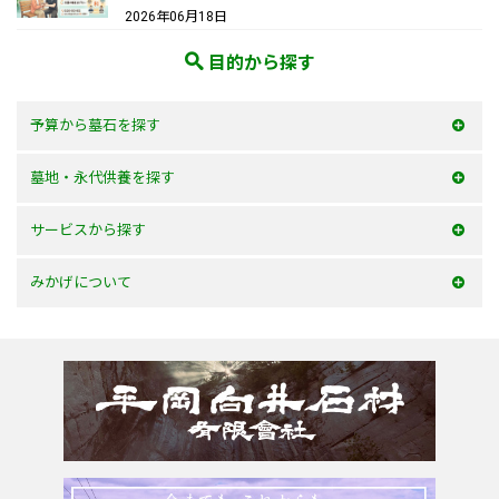
2026年06月18日
目的から探す
予算から墓石を探す
50万以内
墓地・永代供養を探す
100万以内
大阪府
サービスから探す
150万以内
兵庫県
お墓を建てる
みかげについて
150万以上
京都府
お墓のリフォーム
みかげとは？
滋賀県
墓じまい・改葬
会社案内
奈良県
追加文字彫刻
よくあるご質問
和歌山県
お問合せ