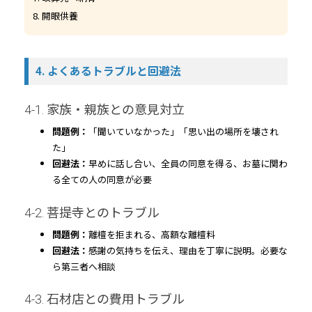
開眼供養
4. よくあるトラブルと回避法
4-1. 家族・親族との意見対立
問題例：
「聞いていなかった」「思い出の場所を壊され
た」
回避法：
早めに話し合い、全員の同意を得る、お墓に関わ
る全ての人の同意が必要
4-2. 菩提寺とのトラブル
問題例：
離檀を拒まれる、高額な離檀料
回避法：
感謝の気持ちを伝え、理由を丁寧に説明。必要な
ら第三者へ相談
4-3. 石材店との費用トラブル