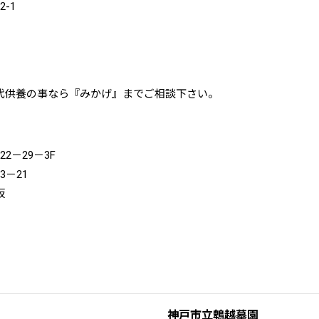
-1
代供養の事なら『みかげ』までご相談下さい。
－29－3F
－21
坂
神戸市立鵯越墓園