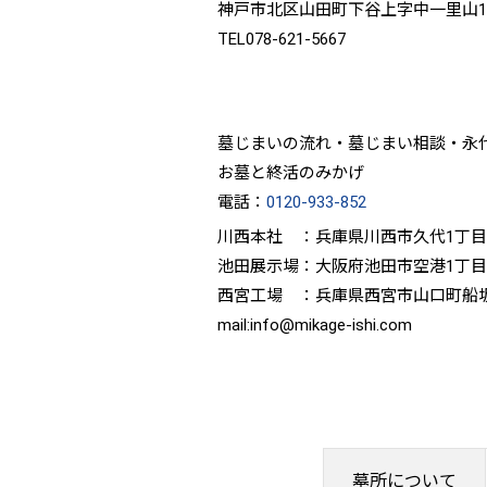
神戸市北区山田町下谷上字中一里山12
TEL078-621-5667
墓じまいの流れ・墓じまい相談・永
お墓と終活のみかげ
電話：
0120-933-852
川西本社 ：兵庫県川西市久代1丁目22
池田展示場：大阪府池田市空港1丁目3
西宮工場 ：兵庫県西宮市山口町船
mail:info@mikage-ishi.com
墓所について