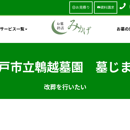
お見積り
資料請求
サービス一覧
お墓の
戸市立鵯越墓園 墓じ
改葬を行いたい