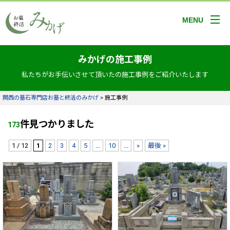
MENU
みかげの施工事例
私たちがお手伝いさせて頂いたの施工事例をご紹介いたします
関西の墓石専門店お墓と終活のみかげ
>
施工事例
件見つかりました
173
1 / 12
1
2
3
4
5
...
10
...
»
最後 »