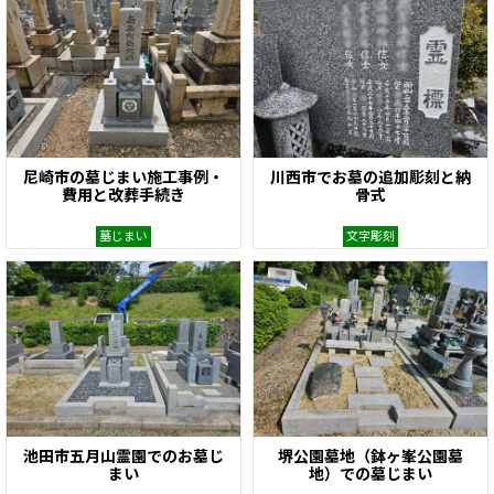
尼崎市の墓じまい施工事例・
川西市でお墓の追加彫刻と納
費用と改葬手続き
骨式
墓じまい
文字彫刻
池田市五月山霊園でのお墓じ
堺公園墓地（鉢ヶ峯公園墓
まい
地）での墓じまい