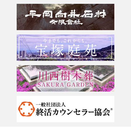
滋賀県
墓じまい・改葬
会社案内
奈良県
追加文字彫刻
よくあるご質問
和歌山県
お問合せ