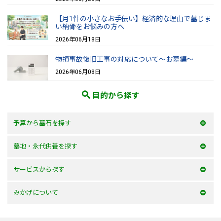
【月1件の小さなお手伝い】経済的な理由で墓じま
い納骨をお悩みの方へ
2026年06月18日
物損事故復旧工事の対応について～お墓編～
2026年06月08日
目的から探す
予算から墓石を探す
50万以内
墓地・永代供養を探す
100万以内
大阪府
サービスから探す
150万以内
兵庫県
お墓を建てる
みかげについて
150万以上
京都府
お墓のリフォーム
みかげとは？