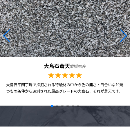
大島石蒼天
愛媛県産
★★★★★
大島石平岡丁場で採掘される特級材の中から色の濃さ・目合いなど幾
つもの条件から選別された最高グレードの大島石、それが蒼天です。