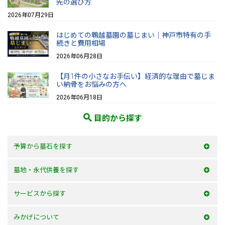
先の選び方
2026年07月29日
はじめての鵯越墓園の墓じまい｜神戸市特有の手
続きと費用相場
2026年06月28日
【月1件の小さなお手伝い】経済的な理由で墓じま
い納骨をお悩みの方へ
2026年06月18日
目的から探す
予算から墓石を探す
50万以内
墓地・永代供養を探す
100万以内
大阪府
サービスから探す
150万以内
兵庫県
お墓を建てる
みかげについて