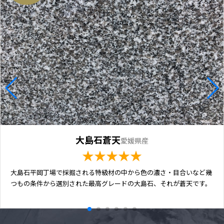
大島石蒼天
愛媛県産
★★★★★
大島石平岡丁場で採掘される特級材の中から色の濃さ・目合いなど幾
つもの条件から選別された最高グレードの大島石、それが蒼天です。