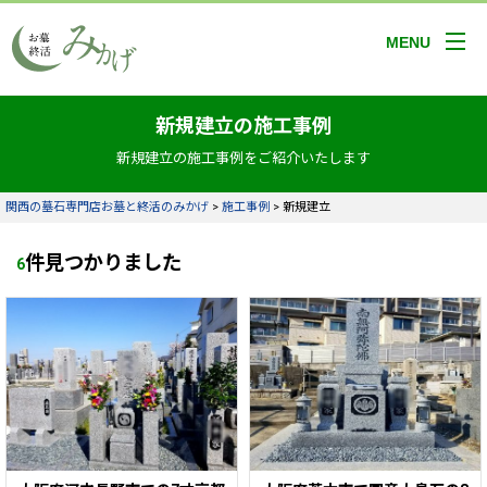
MENU
新規建立の施工事例
新規建立の施工事例をご紹介いたします
関西の墓石専門店お墓と終活のみかげ
>
施工事例
>
新規建立
件見つかりました
6