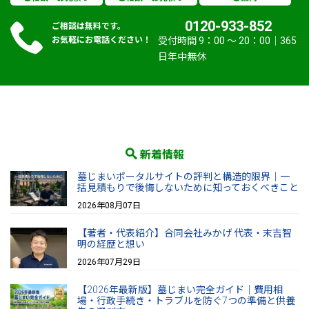
0120-933-852
ご相談は無料です。
お気軽にお電話ください！
受付時間 9：00 〜 20：00｜365
日年中無休
新着情報
墓じまいポータルサイトの評判と構造的限界｜一
括見積もりで後悔しないために知っておくべきこと
2026年08月07日
【著者・代表紹介】合同会社みかげ 代表・末吉智
明の経歴と想い
2026年07月29日
【2026年最新版】墓じまい完全ガイド｜費用相
場・行政手続き・トラブルを防ぐ7つの準備と供養