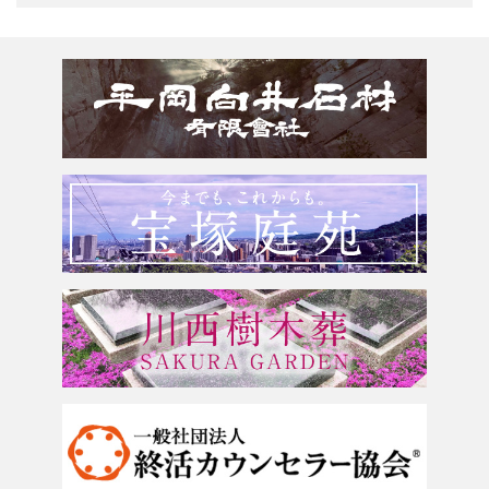
150万以上
京都府
お墓のリフォーム
みかげとは？
滋賀県
墓じまい・改葬
会社案内
奈良県
追加文字彫刻
よくあるご質問
和歌山県
お問合せ