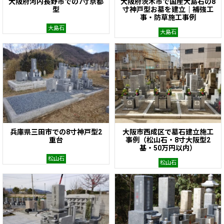
大阪府河内長野市での7寸京都
大阪府茨木市で国産大島石の8
型
寸神戸型お墓を建立｜補強工
事・防草施工事例
大島石
大島石
兵庫県三田市での8寸神戸型2
大阪市西成区で墓石建立施工
重台
事例（松山石・8寸大阪型2
基・50万円以内）
松山石
松山石