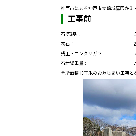
神戸市にある神戸市立鵯越墓園かえ
工事前
石塔3基： 5364
巻石： 2599.
残土・コンクリガラ： 544
石材総重量： 7964
墓所面積13平米のお墓じまい工事と