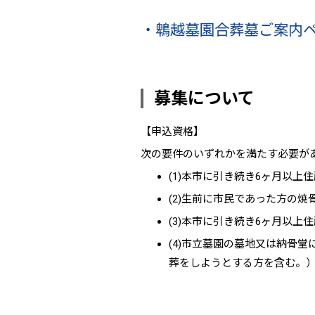
・鵯越墓園合葬墓ご案内
募集について
【申込資格】
次の要件のいずれかを満たす必要が
(1)本市に引き続き6ヶ月以
(2)生前に市民であった方の
(3)本市に引き続き6ヶ月以
(4)市立墓園の墓地又は納骨
葬をしようとする方を含む。