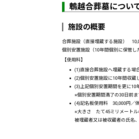
鵯越合葬墓につい
施設の概要
合葬施設（直接埋蔵する施設） 10,0
個別安置施設（10年間個別に保管した
【使用料】
(1)直接合葬施設へ埋蔵する場合 
(2)個別安置施設に10年間収蔵
(3)上記個別安置期間を更に1
※個別安置期間満了の30日前
(4)記名板使用料 30,000円／
※大きさ たて45ミリメートル
被埋蔵者又は被収蔵者の氏名