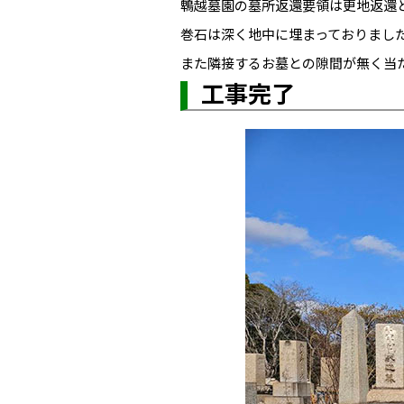
鵯越墓園の墓所返還要領は更地返還
巻石は深く地中に埋まっておりまし
また隣接するお墓との隙間が無く当
工事完了