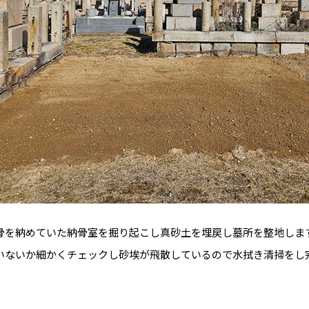
骨を納めていた納骨室を掘り起こし真砂土を埋戻し墓所を整地しま
いないか細かくチェックし砂埃が飛散しているので水拭き清掃をし