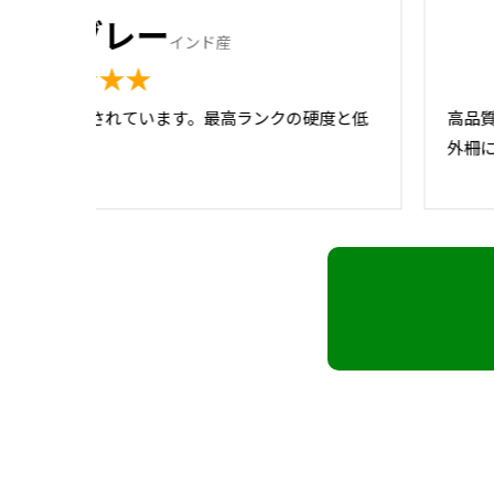
ーバングレー
インド産
★★★★★
て全国で使用されています。最高ランクの硬度と低
高品
石です。
外柵