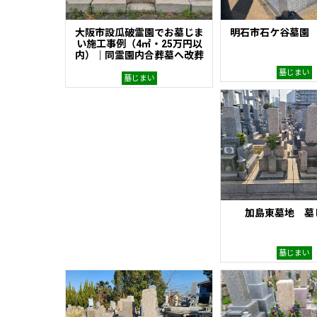
大阪市設瓜破霊園でお墓じま
明石市石ケ谷墓園
い施工事例（4㎡・25万円以
内）｜同霊園内合葬墓へ改葬
墓じまい
墓じまい
加島東墓地 墓
墓じまい