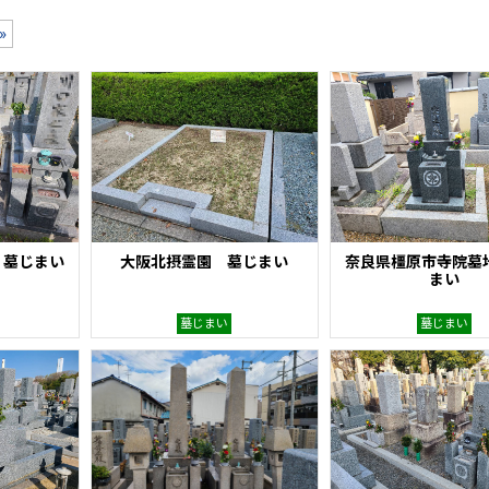
»
 墓じまい
大阪北摂霊園 墓じまい
奈良県橿原市寺院墓
まい
墓じまい
墓じまい