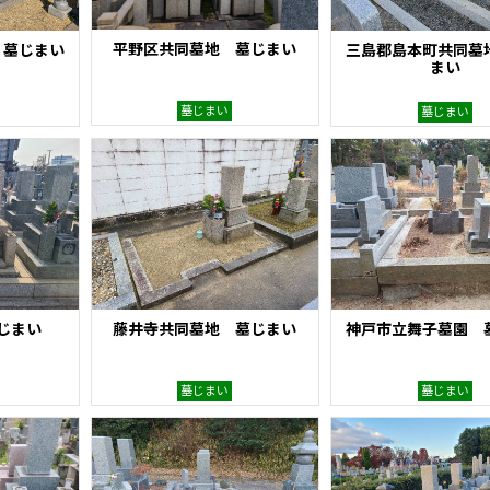
平野区共同墓地 墓じまい
 墓じまい
三島郡島本町共同墓
まい
墓じまい
墓じまい
じまい
藤井寺共同墓地 墓じまい
神戸市立舞子墓園 
墓じまい
墓じまい