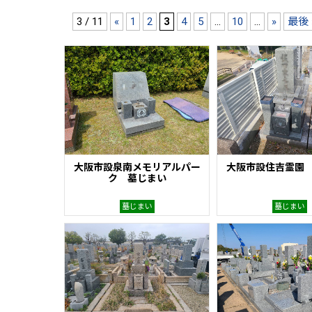
3 / 11
«
1
2
3
4
5
...
10
...
»
最後 
大阪市設泉南メモリアルパー
大阪市設住吉霊園
ク 墓じまい
墓じまい
墓じまい