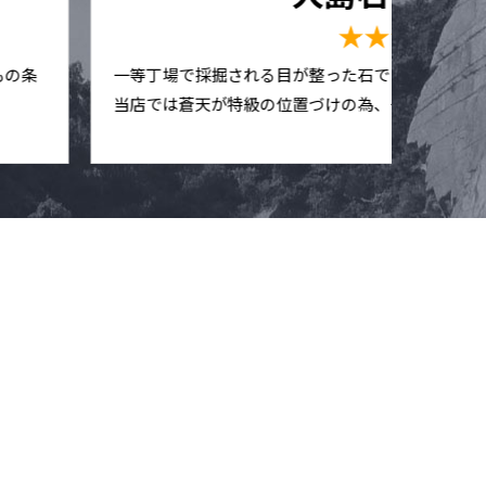
愛媛
★★★★☆
もの条
一等丁場で採掘される目が整った石です。他店で
当店では蒼天が特級の位置づけの為、一等として