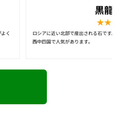
黒龍石
中国産
★★★★☆
がよく
ロシアに近い北部で産出される石です。大島石に
西中四国で人気があります。