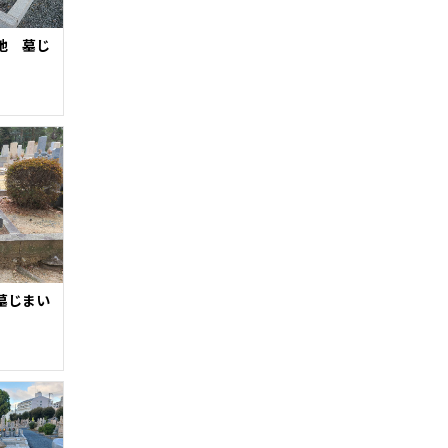
地 墓じ
墓じまい