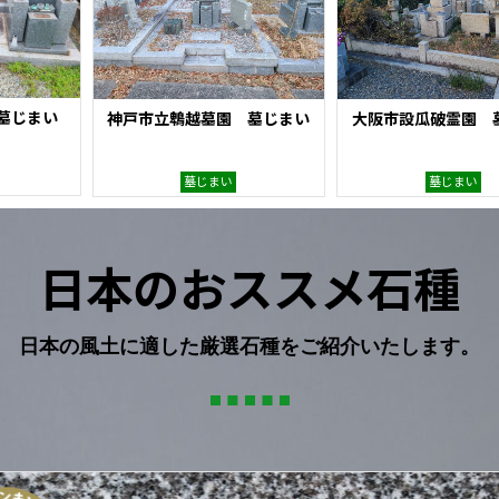
墓じまい
神戸市立鵯越墓園 墓じまい
大阪市設瓜破霊園 
墓じまい
墓じまい
日本のおススメ石種
日本の風土に適した厳選石種をご紹介いたします。