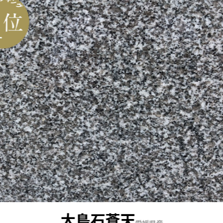
大島石蒼天