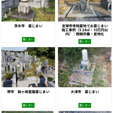
茨木市 墓じまい
宝塚市寺院墓地でお墓じまい
施工事例（3.24㎡・10万円以
内）｜閉眼供養・更地化
墓じまい
墓じまい
堺市 鉢ヶ峰霊園墓じまい
大津市 墓じまい
墓じまい
墓じまい