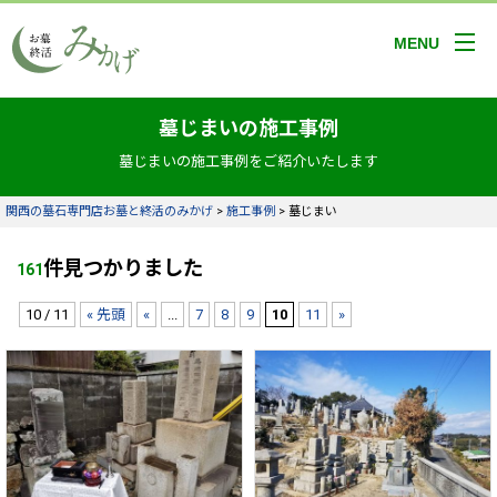
MENU
墓じまいの施工事例
墓じまいの施工事例をご紹介いたします
関西の墓石専門店お墓と終活のみかげ
>
施工事例
>
墓じまい
件見つかりました
161
10 / 11
« 先頭
«
...
7
8
9
10
11
»