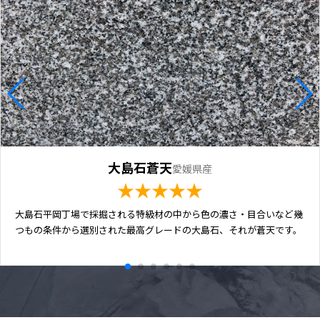
大島石蒼天
愛媛県産
★★★★★
大島石平岡丁場で採掘される特級材の中から色の濃さ・目合いなど幾
つもの条件から選別された最高グレードの大島石、それが蒼天です。