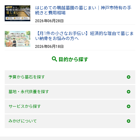
はじめての鵯越墓園の墓じまい｜神戸市特有の手
続きと費用相場
2026年06月28日
【月1件の小さなお手伝い】経済的な理由で墓じま
い納骨をお悩みの方へ
2026年06月18日
目的から探す
予算から墓石を探す
50万以内
墓地・永代供養を探す
100万以内
大阪府
サービスから探す
150万以内
兵庫県
お墓を建てる
みかげについて
150万以上
京都府
お墓のリフォーム
みかげとは？