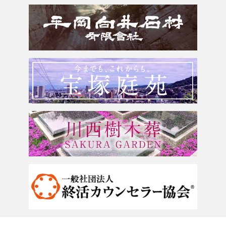
滋賀県
墓じまい・改葬
会社案内
奈良県
追加文字彫刻
よくあるご質問
和歌山県
お問合せ