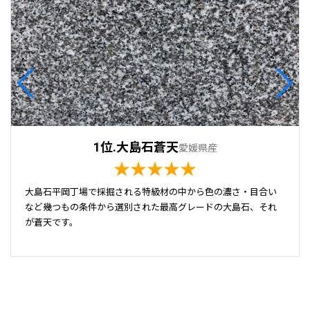
1位.大島石蒼天
愛媛県産
★★★★★
大島石平岡丁場で採掘される特級材の中から色の濃さ・目合い
など幾つもの条件から選別された最高グレードの大島石、それ
が蒼天です。