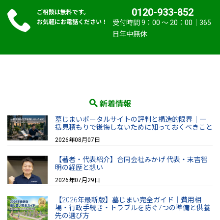
0120-933-852
ご相談は無料です。
お気軽にお電話ください！
受付時間 9：00 〜 20：00｜365
日年中無休
新着情報
墓じまいポータルサイトの評判と構造的限界｜一
括見積もりで後悔しないために知っておくべきこと
2026年08月07日
【著者・代表紹介】合同会社みかげ 代表・末吉智
明の経歴と想い
2026年07月29日
【2026年最新版】墓じまい完全ガイド｜費用相
場・行政手続き・トラブルを防ぐ7つの準備と供養
先の選び方