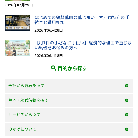
2026年07月29日
はじめての鵯越墓園の墓じまい｜神戸市特有の手
続きと費用相場
2026年06月28日
【月1件の小さなお手伝い】経済的な理由で墓じま
い納骨をお悩みの方へ
2026年06月18日
目的から探す
予算から墓石を探す
50万以内
墓地・永代供養を探す
100万以内
大阪府
サービスから探す
150万以内
兵庫県
お墓を建てる
みかげについて