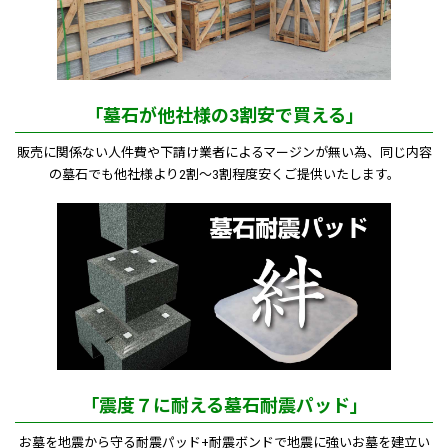
「墓石が他社様の3割安で買える」
販売に関係ない人件費や下請け業者によるマージンが無い為、同じ内容
の墓石でも他社様より2割～3割程度安くご提供いたします。
「震度７に耐える墓石耐震パッド」
お墓を地震から守る耐震パッド+耐震ボンドで地震に強いお墓を建立い