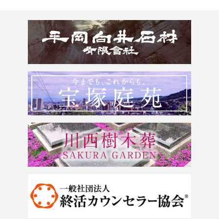
150万以上
京都府
お墓のリフォーム
みかげとは？
滋賀県
墓じまい・改葬
会社案内
奈良県
追加文字彫刻
よくあるご質問
和歌山県
お問合せ