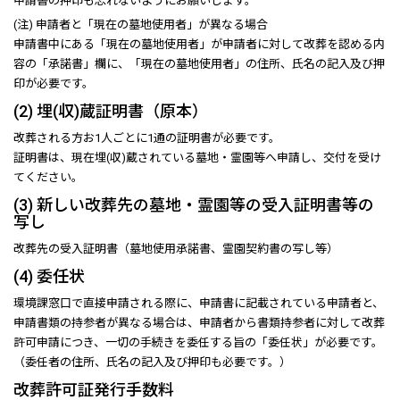
申請書の押印も忘れないようにお願いします。
(注) 申請者と「現在の墓地使用者」が異なる場合
申請書中にある「現在の墓地使用者」が申請者に対して改葬を認める内
容の「承諾書」欄に、「現在の墓地使用者」の住所、氏名の記入及び押
印が必要です。
(2) 埋(収)蔵証明書（原本）
改葬される方お1人ごとに1通の証明書が必要です。
証明書は、現在埋(収)蔵されている墓地・霊園等へ申請し、交付を受け
てください。
(3) 新しい改葬先の墓地・霊園等の受入証明書等の
写し
改葬先の受入証明書（墓地使用承諾書、霊園契約書の写し等）
(4) 委任状
環境課窓口で直接申請される際に、申請書に記載されている申請者と、
申請書類の持参者が異なる場合は、申請者から書類持参者に対して改葬
許可申請につき、一切の手続きを委任する旨の「委任状」が必要です。
（委任者の住所、氏名の記入及び押印も必要です。）
改葬許可証発行手数料