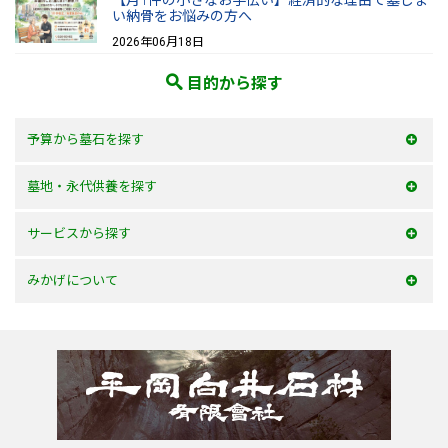
い納骨をお悩みの方へ
2026年06月18日
目的から探す
予算から墓石を探す
50万以内
墓地・永代供養を探す
100万以内
大阪府
サービスから探す
150万以内
兵庫県
お墓を建てる
みかげについて
150万以上
京都府
お墓のリフォーム
みかげとは？
滋賀県
墓じまい・改葬
会社案内
奈良県
追加文字彫刻
よくあるご質問