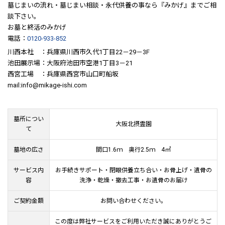
墓じまいの流れ・墓じまい相談・永代供養の事なら『みかげ』までご相
談下さい。
お墓と終活のみかげ
電話：
0120-933-852
川西本社 ：兵庫県川西市久代1丁目22－29－3F
池田展示場：大阪府池田市空港1丁目3－21
西宮工場 ：兵庫県西宮市山口町船坂
mail:info@mikage-ishi.com
墓所につい
大阪北摂霊園
て
墓地の広さ
間口1.6ｍ 奥行2.5ｍ 4㎡
サービス内
お手続きサポート・閉眼供養立ち合い・お骨上げ・遺骨の
容
洗浄・乾燥・撤去工事・お遺骨のお届け
ご契約金額
お問い合わせください。
この度は弊社サービスをご利用いただき誠にありがとうご