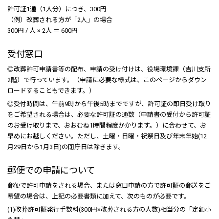
許可証1通（1人分）につき、300円
（例）改葬される方が「2人」の場合
300円 / 人 × 2人 ＝ 600円
受付窓口
◎改葬許可申請書等の配布、申請の受け付けは、役場環境課（吉川支所
2階）で行っています。（申請に必要な様式は、このページからダウン
ロードすることもできます。）
◎受付時間は、午前9時から午後5時までですが、許可証の即日受け取り
をご希望される場合は、必要な許可証の通数（申請書の受付から許可証
のお受け取りまで、おおむね1時間程度かかります。）に合わせて、お
早めにお越しください。ただし、土曜・日曜・祝祭日及び年末年始(12
月29日から1月3日)の閉庁日は除きます。
郵便での申請について
郵便で許可申請をされる場合、または窓口申請の方で許可証の郵送をご
希望の場合は、上記の必要書類に加えて、次のものが必要です。
(1)改葬許可証発行手数料(300円×改葬される方の人数)相当分の「定額小