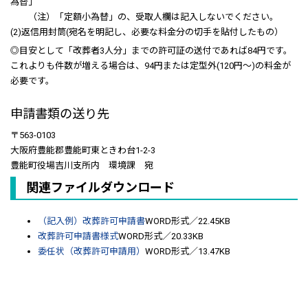
為替」
（注）「定額小為替」の、受取人欄は記入しないでください。
(2)返信用封筒(宛名を明記し、必要な料金分の切手を貼付したもの）
◎目安として「改葬者3人分」までの許可証の送付であれば84円です。
これよりも件数が増える場合は、94円または定型外(120円～)の料金が
必要です。
申請書類の送り先
〒563‐0103
大阪府豊能郡豊能町東ときわ台1‐2‐3
豊能町役場吉川支所内 環境課 宛
関連ファイルダウンロード
（記入例）改葬許可申請書
WORD形式／22.45KB
改葬許可申請書様式
WORD形式／20.33KB
委任状（改葬許可申請用）
WORD形式／13.47KB