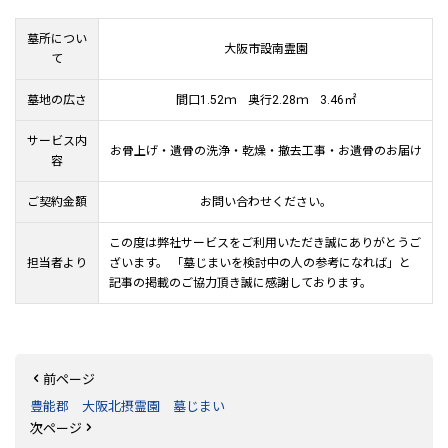
墓所につい
大阪市設南霊園
て
墓地の広さ
間口1.52ｍ 奥行2.28ｍ 3.46㎡
サービス内
お骨上げ・遺骨の洗浄・乾燥・撤去工事・お遺骨のお届け
容
ご契約金額
お問い合わせください。
この度は弊社サービスをご利用いただき誠にありがとうご
担当者より
ざいます。 「墓じまいを検討中の人の参考になれば」と
記事の掲載のご協力頂き誠に感謝しております。
前ページ
豊能郡 大阪北摂霊園 墓じまい
次ページ