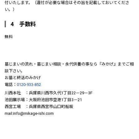
付いたします。（還付が必要な場合はその旨を記載しておいてくださ
い。）
4 手数料
無料
墓じまいの流れ・墓じまい相談・永代供養の事なら『みかげ』までご相
談下さい。
お墓と終活のみかげ
電話：
0120-933-852
川西本社 ：兵庫県川西市久代1丁目22－29－3F
池田展示場：大阪府池田市空港1丁目3－21
西宮工場 ：兵庫県西宮市山口町船坂
mail:info@mikage-ishi.com