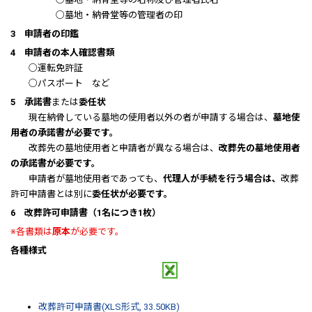
○墓地・納骨堂等の管理者の印
3 申請者の印鑑
4 申請者の本人確認書類
○運転免許証
○パスポート など
5 承諾書
または
委任状
現在納骨している墓地の使用者以外の者が申請する場合は、
墓地使
用者の承諾書が必要です。
改葬先の墓地使用者と申請者が異なる場合は、
改葬先の墓地使用者
の承諾書が必要です。
申請者が墓地使用者であっても、
代理人が手続を行う場合は、
改葬
許可申請書とは別に
委任状が必要です。
6 改葬許可申請書（1名につき1枚）
※各書類は
原本
が必要です。
各種様式
改葬許可申請書(XLS形式, 33.50KB)