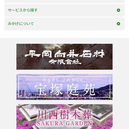
100万以内
大阪府
サービスから探す
150万以内
兵庫県
お墓を建てる
みかげについて
150万以上
京都府
お墓のリフォーム
みかげとは？
滋賀県
墓じまい・改葬
会社案内
奈良県
追加文字彫刻
よくあるご質問
和歌山県
お問合せ