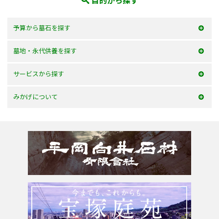
目的から探す
予算から墓石を探す
50万以内
墓地・永代供養を探す
100万以内
大阪府
サービスから探す
150万以内
兵庫県
お墓を建てる
みかげについて
150万以上
京都府
お墓のリフォーム
みかげとは？
滋賀県
墓じまい・改葬
会社案内
奈良県
追加文字彫刻
よくあるご質問
和歌山県
お問合せ