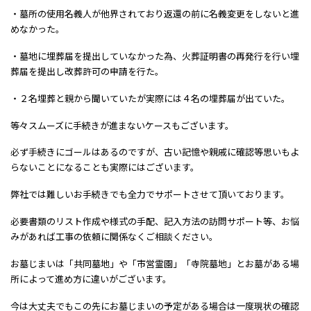
・墓所の使用名義人が他界されており返還の前に名義変更をしないと進
めなかった。
・墓地に埋葬届を提出していなかった為、火葬証明書の再発行を行い埋
葬届を提出し改葬許可の申請を行た。
・２名埋葬と親から聞いていたが実際には４名の埋葬届が出ていた。
等々スムーズに手続きが進まないケースもございます。
必ず手続きにゴールはあるのですが、古い記憶や親戚に確認等思いもよ
らないことになることも実際にはございます。
弊社では難しいお手続きでも全力でサポートさせて頂いております。
必要書類のリスト作成や様式の手配、記入方法の訪問サポート等、お悩
みがあれば工事の依頼に関係なくご相談ください。
お墓じまいは「共同墓地」や「市営霊園」「寺院墓地」とお墓がある場
所によって進め方に違いがございます。
今は大丈夫でもこの先にお墓じまいの予定がある場合は一度現状の確認