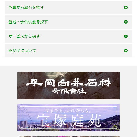
予算から墓石を探す
50万以内
墓地・永代供養を探す
100万以内
大阪府
サービスから探す
150万以内
兵庫県
お墓を建てる
みかげについて
150万以上
京都府
お墓のリフォーム
みかげとは？
滋賀県
墓じまい・改葬
会社案内
奈良県
追加文字彫刻
よくあるご質問
和歌山県
お問合せ