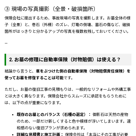
③ 現場の写真撮影（全景・破損箇所）
保険会社に提出するため、事故現場の写真を撮影します。お墓全体の様
子（全景）と、巻石（外柵）のズレ、灯篭の倒壊、墓石の傷など、破損
箇所がはっきりと分かるアップの写真を複数枚残しておいてください。
—
2. お墓の修理に自動車保険（対物賠償）は使える？
結論から言うと、
車をぶつけた側の自動車保険（対物賠償責任保険）を
使ってお墓を修復することは可能
です。
ただし、お墓の復旧工事の見積もりは、一般的なリフォームや外構工事
とは大きく異なります。保険会社からスムーズに承認をもらうために
は、以下の点が重要になります。
既存のお墓とのバランス（石種の選定）：
御影石は天然の産物
のため、一部だけ新しくすると色や模様が浮いてしまいます。違
和感のない復旧プランが求められます。
詳細な見積書と施工計画：
保険会社は「本当にその工事が必要