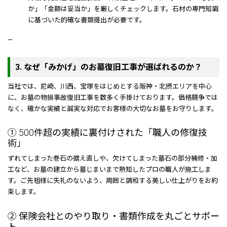
か」「金額は妥当か」を厳しくチェックします。石材の専門知識
に基づいた的確な書類提出が必要です。
—
3. なぜ「みかげ」のお墓復旧工事が選ばれるのか？
当社では、尼崎、川西、宝塚をはじめとする阪神・北摂エリアを中心
に、お墓の物損事故復旧工事を数多く手掛けております。価格競争では
なく、確かな実績と誠実な対応でお客様の大切なお墓をお守りします。
① 500件超の実績に裏付けされた「職人の修復技
術」
ずれてしまった巻石の据え直しや、欠けてしまった墓石の部分補修・加
工など、お墓の建立から墓じまいまで熟知したプロの職人が施工しま
す。ご先祖様に失礼のないよう、周囲と調和する美しい仕上がりをお約
束します。
② 保険会社とのやり取り・書類作成を丸ごとサポー
ト