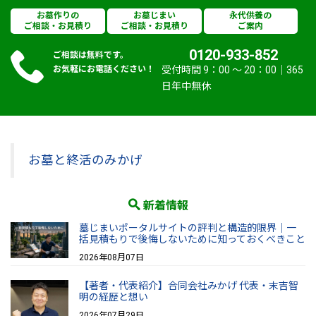
お墓作りの
お墓じまい
永代供養の
ご相談・お見積り
ご相談・お見積り
ご案内
0120-933-852
ご相談は無料です。
お気軽にお電話ください！
受付時間 9：00 〜 20：00｜365
日年中無休
お墓と終活のみかげ
新着情報
墓じまいポータルサイトの評判と構造的限界｜一
括見積もりで後悔しないために知っておくべきこと
2026年08月07日
【著者・代表紹介】合同会社みかげ 代表・末吉智
明の経歴と想い
2026年07月29日