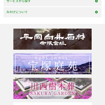
100万以内
大阪府
サービスから探す
150万以内
兵庫県
お墓を建てる
みかげについて
150万以上
京都府
お墓のリフォーム
みかげとは？
滋賀県
墓じまい・改葬
会社案内
奈良県
追加文字彫刻
よくあるご質問
和歌山県
お問合せ