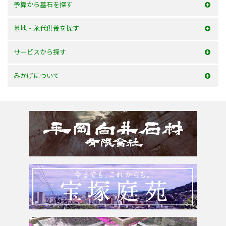
予算から墓石を探す
50万以内
墓地・永代供養を探す
100万以内
大阪府
サービスから探す
150万以内
兵庫県
お墓を建てる
みかげについて
150万以上
京都府
お墓のリフォーム
みかげとは？
滋賀県
墓じまい・改葬
会社案内
奈良県
追加文字彫刻
よくあるご質問
和歌山県
お問合せ