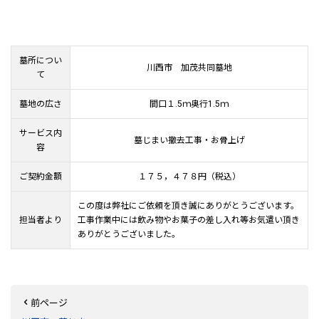
墓所につい
川西市 加茂共同墓地
て
墓地の広さ
間口１.5ｍ奥行1.5ｍ
サービス内
墓じまい撤去工事・お骨上げ
容
ご契約金額
１７５，４７８円（税込）
この度は弊社にご依頼を頂き誠にありがとうございます。
担当者より
工事作業中には飲み物やお菓子の差し入れ等お気遣い頂き
ありがとうございました。
前ページ