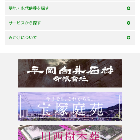
50万以内
墓地・永代供養を探す
100万以内
大阪府
サービスから探す
150万以内
兵庫県
お墓を建てる
みかげについて
150万以上
京都府
お墓のリフォーム
みかげとは？
滋賀県
墓じまい・改葬
会社案内
奈良県
追加文字彫刻
よくあるご質問
和歌山県
お問合せ