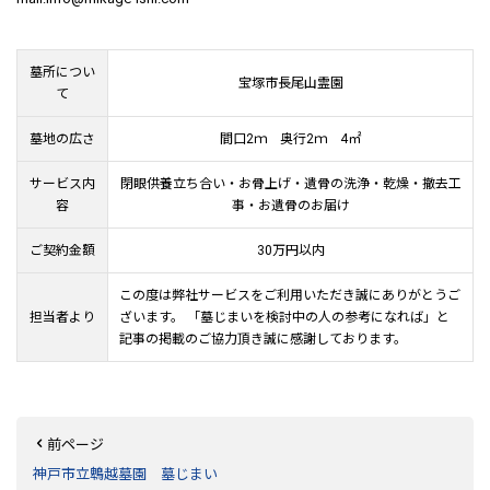
墓所につい
宝塚市長尾山霊園
て
墓地の広さ
間口2ｍ 奥行2ｍ 4㎡
サービス内
閉眼供養立ち合い・お骨上げ・遺骨の洗浄・乾燥・撤去工
容
事・お遺骨のお届け
ご契約金額
30万円以内
この度は弊社サービスをご利用いただき誠にありがとうご
担当者より
ざいます。 「墓じまいを検討中の人の参考になれば」と
記事の掲載のご協力頂き誠に感謝しております。
前ページ
神戸市立鵯越墓園 墓じまい