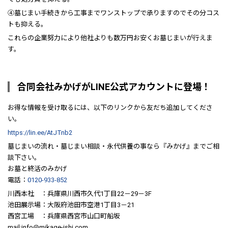
④墓じまい手続きから工事までワンストップで承りますのでその分コス
トも抑える。
これらの企業努力により他社よりも数万円お安くお墓じまいが行えま
す。
合同会社みかげがLINE公式アカウントに登場！
お得な情報を受け取るには、以下のリンクから友だち追加してくださ
い。
https://lin.ee/AtJTnb2
墓じまいの流れ・墓じまい相談・永代供養の事なら『みかげ』までご相
談下さい。
お墓と終活のみかげ
電話：
0120-933-852
川西本社 ：兵庫県川西市久代1丁目22－29－3F
池田展示場：大阪府池田市空港1丁目3－21
西宮工場 ：兵庫県西宮市山口町船坂
mail:info@mikage-ishi.com