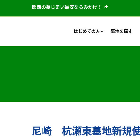
関西の墓じまい最安ならみかげ！
はじめての方
墓地を探す
尼崎 杭瀬東墓地新規