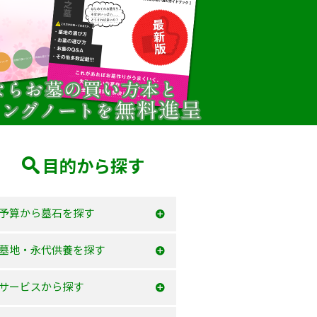
目的から探す
予算から墓石を探す
50万以内
墓地・永代供養を探す
100万以内
大阪府
サービスから探す