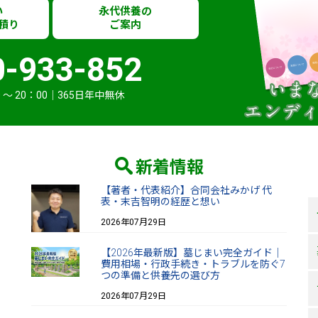
い
永代供養の
積り
ご案内
0-933-852
 〜 20：00｜365日年中無休
新着情報
【著者・代表紹介】合同会社みかげ 代
表・末吉智明の経歴と想い
2026年07月29日
【2026年最新版】墓じまい完全ガイド｜
費用相場・行政手続き・トラブルを防ぐ7
つの準備と供養先の選び方
2026年07月29日