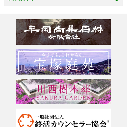
150万以上
京都府
お墓のリフォーム
みかげとは？
滋賀県
墓じまい・改葬
会社案内
奈良県
追加文字彫刻
よくあるご質問
和歌山県
お問合せ