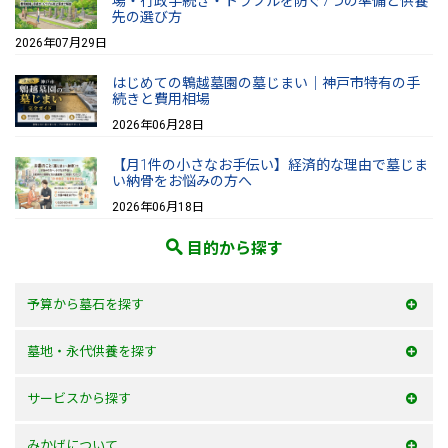
場・行政手続き・トラブルを防ぐ7つの準備と供養
先の選び方
2026年07月29日
はじめての鵯越墓園の墓じまい｜神戸市特有の手
続きと費用相場
2026年06月28日
【月1件の小さなお手伝い】経済的な理由で墓じま
い納骨をお悩みの方へ
2026年06月18日
目的から探す
予算から墓石を探す
50万以内
墓地・永代供養を探す
100万以内
大阪府
サービスから探す
150万以内
兵庫県
お墓を建てる
みかげについて