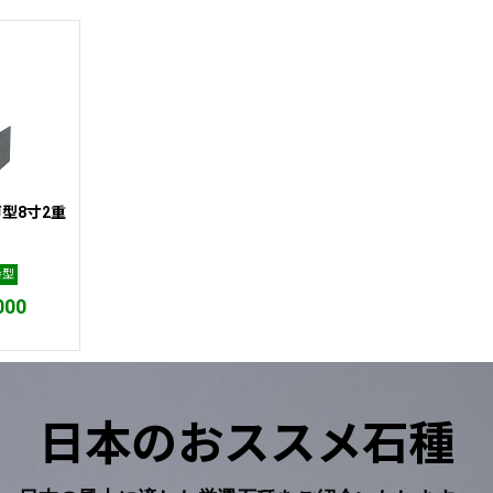
型8寸2重
番型
000
日本のおススメ石種