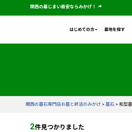
関西の墓じまい最安ならみかげ！
はじめての方
墓地を探す
関西の墓石専門店お墓と終活のみかげ
>
墓石
>
和型
2
件見つかりました