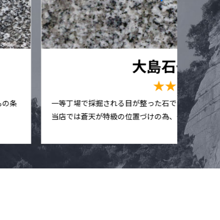
大島石一等
愛媛
★★★★☆
もの条
一等丁場で採掘される目が整った石です。他店で
当店では蒼天が特級の位置づけの為、一等として