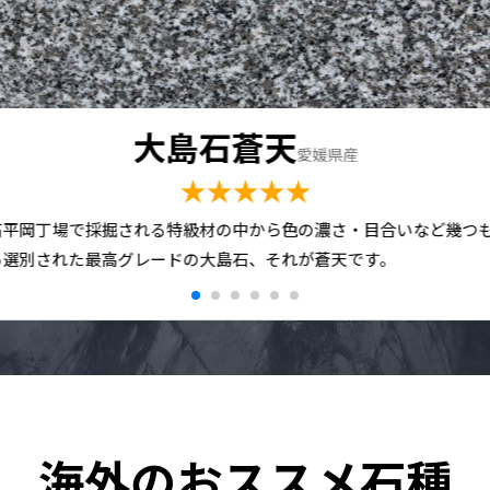
大島石蒼天
愛媛県産
★★★★★
石平岡丁場で採掘される特級材の中から色の濃さ・目合いなど幾つ
ら選別された最高グレードの大島石、それが蒼天です。
海外のおススメ石種