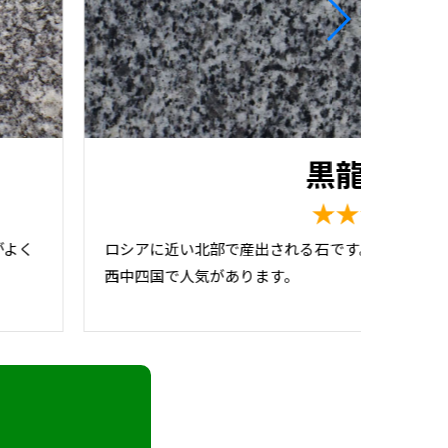
黒龍石
中国産
★★★★☆
がよく
ロシアに近い北部で産出される石です。大島石に
西中四国で人気があります。