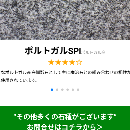
ポルトガルSPI
ポルトガル産
★★★★☆
質なポルトガル産白御影石として主に庵治石との組み合わせの相性
に使用されています。
“その他多くの石種がございます”
お問合せはコチラから＞