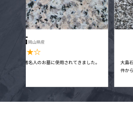
万成石
岡山県産
★★★★☆
して数多くの著名人のお墓に使用されてきました。
大島
材です。
件か