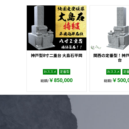
神戸型8寸二重台 大島石平岡
関西の定番型！神戸
台
おススメ
定番型
おススメ
定
￥850,000
￥500,
総額/
総額/