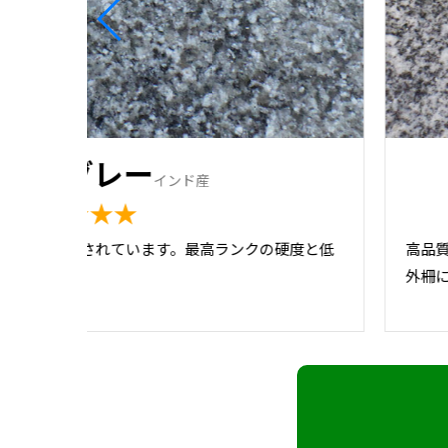
ーバングレー
インド産
★★★★★
て全国で使用されています。最高ランクの硬度と低
高品
石です。
外柵