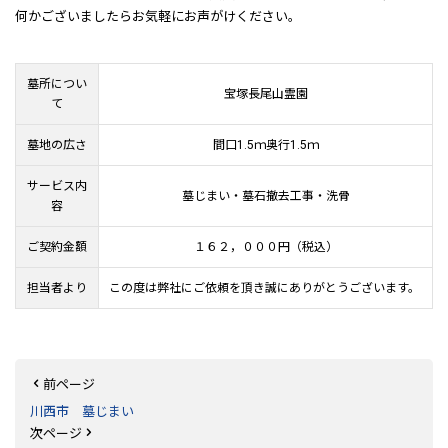
何かございましたらお気軽にお声がけください。
墓所につい
宝塚長尾山霊園
て
墓地の広さ
間口1.5ｍ奥行1.5ｍ
サービス内
墓じまい・墓石撤去工事・洗骨
容
ご契約金額
１６２，０００円（税込）
担当者より
この度は弊社にご依頼を頂き誠にありがとうございます。
前ページ
川西市 墓じまい
次ページ