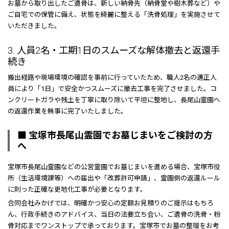
お墓から取り出したご遺骨は、新しい納骨先（納骨堂や樹木葬など）や
ご自宅での保管に備え、状態を綺麗に整える「洗骨処理」を実施させて
いただきました。
3. 人員2名・工期1日のスムーズな解体撤去と返還手
続き
搬出経路や現場環境の確認を事前に行っていたため、職人2名の適正人
員により「1日」で安全かつスムーズに撤去工事を完了させました。コ
ンクリートガラや残土を丁寧に取り除いて平坦に整地し、長尾山霊園へ
の返還作業を無事に完了いたしました。
■ 宝塚市長尾山霊園でお墓じまいをご検討の方
へ
宝塚市長尾山霊園などの公営霊園でお墓じまいを進める場合、宝塚市役
所（生活環境課等）への届出や「改葬許可申請」、霊園側の返還ルール
に則った正確な更地化工事が必要となります。
合同会社みかげでは、明確かつ安心の定額お見積りのご提示はもちろ
ん、行政手続きのアドバイス、当日の法要立ち会い、ご遺骨の洗骨・粉
骨対応までワンストップで承っております。宝塚市でお墓の整理をお考