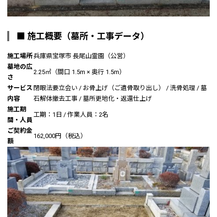
■ 施工概要（墓所・工事データ）
施工場所
兵庫県宝塚市 長尾山霊園（公営）
墓地の広
2.25㎡（間口 1.5m × 奥行 1.5m）
さ
サービス
閉眼法要立会い / お骨上げ（ご遺骨取り出し） / 洗骨処理 / 墓
内容
石解体撤去工事 / 墓所更地化・返還仕上げ
施工期
工期：1日 / 作業人員：2名
間・人員
ご契約金
162,000円（税込）
額