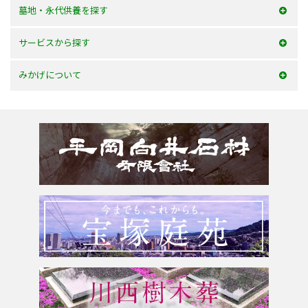
50万以内
墓地・永代供養を探す
100万以内
大阪府
サービスから探す
150万以内
兵庫県
お墓を建てる
みかげについて
150万以上
京都府
お墓のリフォーム
みかげとは？
滋賀県
墓じまい・改葬
会社案内
奈良県
追加文字彫刻
よくあるご質問
和歌山県
お問合せ